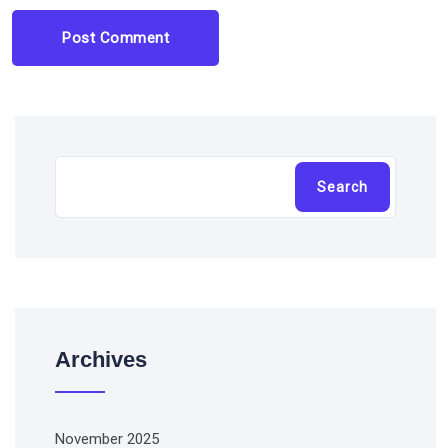
Post Comment
Cari
Search
Archives
November 2025