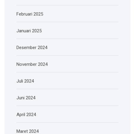
Februari 2025
Januari 2025
Desember 2024
November 2024
Juli 2024
Juni 2024
April 2024
Maret 2024