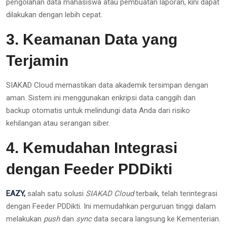
pengolahan data mahasiswa atau pembuatan laporan, kini dapat
dilakukan dengan lebih cepat.
3. Keamanan Data yang
Terjamin
SIAKAD Cloud memastikan data akademik tersimpan dengan
aman. Sistem ini menggunakan enkripsi data canggih dan
backup otomatis untuk melindungi data Anda dari risiko
kehilangan atau serangan siber.
4. Kemudahan Integrasi
dengan Feeder PDDikti
EAZY,
salah satu solusi
SIAKAD Cloud
terbaik, telah terintegrasi
dengan Feeder PDDikti. Ini memudahkan perguruan tinggi dalam
melakukan
push
dan
sync
data secara langsung ke Kementerian.