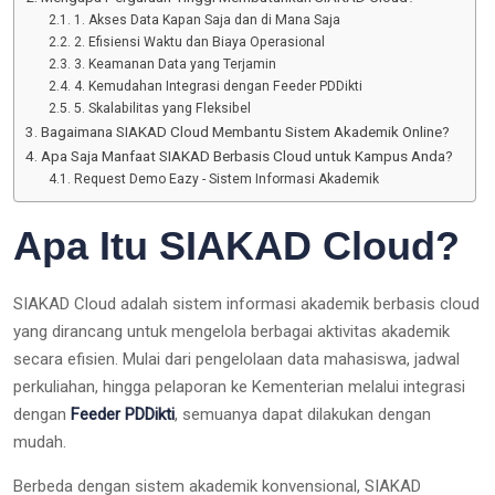
1. Akses Data Kapan Saja dan di Mana Saja
2. Efisiensi Waktu dan Biaya Operasional
3. Keamanan Data yang Terjamin
4. Kemudahan Integrasi dengan Feeder PDDikti
5. Skalabilitas yang Fleksibel
Bagaimana SIAKAD Cloud Membantu Sistem Akademik Online?
Apa Saja Manfaat SIAKAD Berbasis Cloud untuk Kampus Anda?
Request Demo Eazy - Sistem Informasi Akademik
Apa Itu SIAKAD Cloud?
SIAKAD Cloud adalah sistem informasi akademik berbasis cloud
yang dirancang untuk mengelola berbagai aktivitas akademik
secara efisien. Mulai dari pengelolaan data mahasiswa, jadwal
perkuliahan, hingga pelaporan ke Kementerian melalui integrasi
dengan
Feeder PDDikti
, semuanya dapat dilakukan dengan
mudah.
Berbeda dengan sistem akademik konvensional, SIAKAD