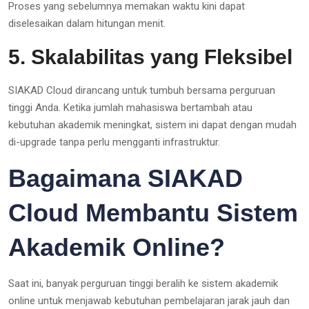
Proses yang sebelumnya memakan waktu kini dapat
diselesaikan dalam hitungan menit.
5. Skalabilitas yang Fleksibel
SIAKAD Cloud dirancang untuk tumbuh bersama perguruan
tinggi Anda. Ketika jumlah mahasiswa bertambah atau
kebutuhan akademik meningkat, sistem ini dapat dengan mudah
di-upgrade tanpa perlu mengganti infrastruktur.
Bagaimana SIAKAD
Cloud Membantu Sistem
Akademik Online?
Saat ini, banyak perguruan tinggi beralih ke sistem akademik
online untuk menjawab kebutuhan pembelajaran jarak jauh dan