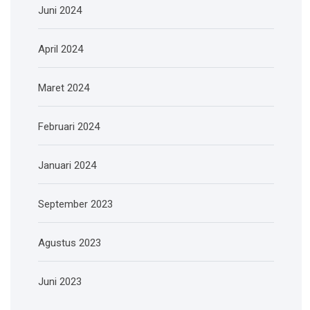
Juni 2024
April 2024
Maret 2024
Februari 2024
Januari 2024
September 2023
Agustus 2023
Juni 2023