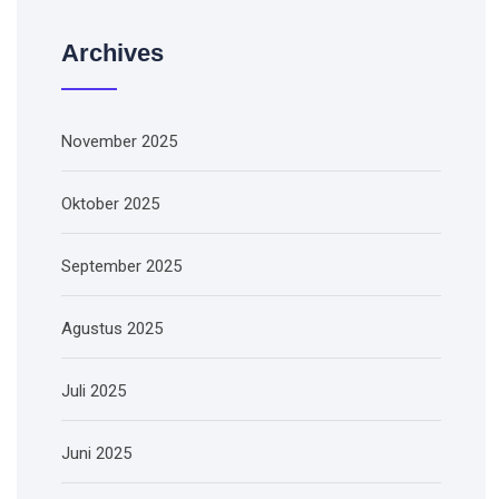
Archives
November 2025
Oktober 2025
September 2025
Agustus 2025
Juli 2025
Juni 2025