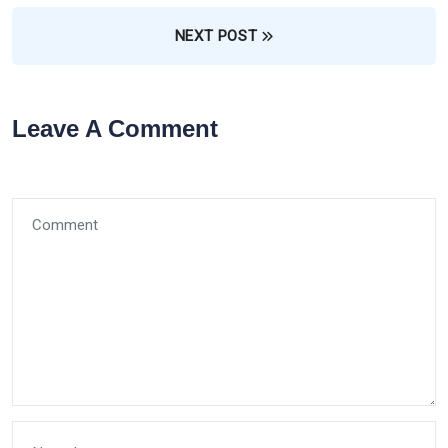
NEXT POST
Leave A Comment