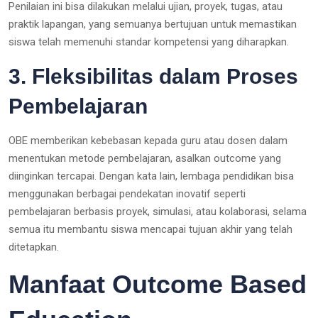
Penilaian ini bisa dilakukan melalui ujian, proyek, tugas, atau
praktik lapangan, yang semuanya bertujuan untuk memastikan
siswa telah memenuhi standar kompetensi yang diharapkan.
3. Fleksibilitas dalam Proses
Pembelajaran
OBE memberikan kebebasan kepada guru atau dosen dalam
menentukan metode pembelajaran, asalkan outcome yang
diinginkan tercapai. Dengan kata lain, lembaga pendidikan bisa
menggunakan berbagai pendekatan inovatif seperti
pembelajaran berbasis proyek, simulasi, atau kolaborasi, selama
semua itu membantu siswa mencapai tujuan akhir yang telah
ditetapkan.
Manfaat Outcome Based