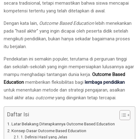
secara tradisional, tetapi memastikan bahwa siswa mencapai
kompetensi tertentu yang telah ditetapkan di awal.
Dengan kata lain,
Outcome Based Education
lebih menekankan
pada “hasil akhir” yang ingin dicapai oleh peserta didik setelah
mengikuti pendidikan, bukan hanya sekadar bagaimana proses
itu berjalan.
Pendekatan ini semakin populer, terutama di perguruan tinggi
dan sekolah-sekolah yang ingin mempersiapkan lulusannya agar
mampu menghadapi tantangan dunia kerja.
Outcome Based
Education
memberikan fleksibilitas bagi
lembaga pendidikan
untuk menentukan metode dan strategi pengajaran, asalkan
hasil akhir atau
outcome
yang diinginkan tetap tercapai.
Daftar Isi
Latar Belakang Diterapkannya Outcome Based Education
Konsep Dasar Outcome Based Education
1. Definisi Hasil yang Jelas