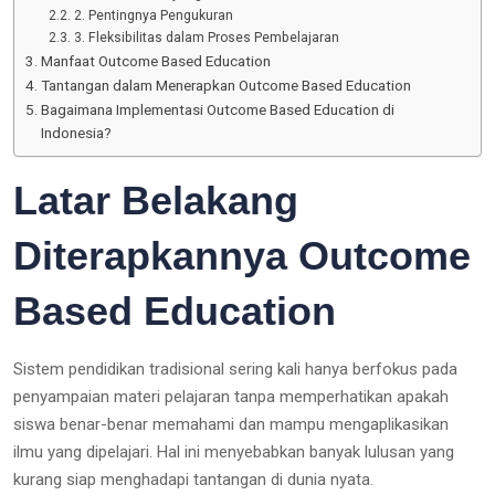
2. Pentingnya Pengukuran
3. Fleksibilitas dalam Proses Pembelajaran
Manfaat Outcome Based Education
Tantangan dalam Menerapkan Outcome Based Education
Bagaimana Implementasi Outcome Based Education di
Indonesia?
Latar Belakang
Diterapkannya Outcome
Based Education
Sistem pendidikan tradisional sering kali hanya berfokus pada
penyampaian materi pelajaran tanpa memperhatikan apakah
siswa benar-benar memahami dan mampu mengaplikasikan
ilmu yang dipelajari. Hal ini menyebabkan banyak lulusan yang
kurang siap menghadapi tantangan di dunia nyata.