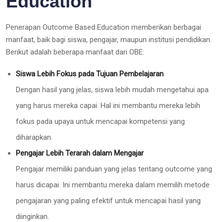
Education
Penerapan Outcome Based Education memberikan berbagai
manfaat, baik bagi siswa, pengajar, maupun institusi pendidikan.
Berikut adalah beberapa manfaat dari OBE:
Siswa Lebih Fokus pada Tujuan Pembelajaran
Dengan hasil yang jelas, siswa lebih mudah mengetahui apa
yang harus mereka capai. Hal ini membantu mereka lebih
fokus pada upaya untuk mencapai kompetensi yang
diharapkan.
Pengajar Lebih Terarah dalam Mengajar
Pengajar memiliki panduan yang jelas tentang outcome yang
harus dicapai. Ini membantu mereka dalam memilih metode
pengajaran yang paling efektif untuk mencapai hasil yang
diinginkan.