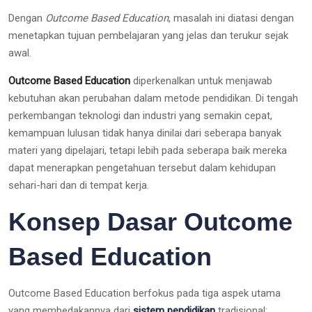
Dengan
Outcome Based Education
, masalah ini diatasi dengan
menetapkan tujuan pembelajaran yang jelas dan terukur sejak
awal.
Outcome Based Education
diperkenalkan untuk menjawab
kebutuhan akan perubahan dalam metode pendidikan. Di tengah
perkembangan teknologi dan industri yang semakin cepat,
kemampuan lulusan tidak hanya dinilai dari seberapa banyak
materi yang dipelajari, tetapi lebih pada seberapa baik mereka
dapat menerapkan pengetahuan tersebut dalam kehidupan
sehari-hari dan di tempat kerja.
Konsep Dasar Outcome
Based Education
Outcome Based Education berfokus pada tiga aspek utama
yang membedakannya dari
sistem pendidikan
tradisional: