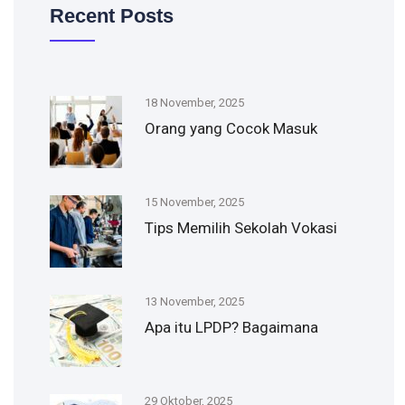
Recent Posts
18 November, 2025
Orang yang Cocok Masuk
15 November, 2025
Tips Memilih Sekolah Vokasi
13 November, 2025
Apa itu LPDP? Bagaimana
29 Oktober, 2025